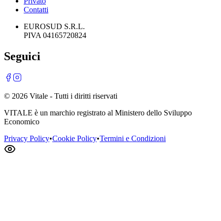
Privato
Contatti
EUROSUD S.R.L.
PIVA 04165720824
Seguici
© 2026 Vitale - Tutti i diritti riservati
VITALE è un marchio registrato al Ministero dello Sviluppo
Economico
Privacy Policy
•
Cookie Policy
•
Termini e Condizioni