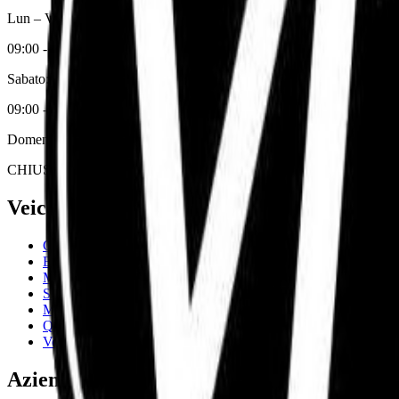
Lun – Ven:
09:00 - 13:00 / 15:30 - 19:00
Sabato:
09:00 - 13:00
Domenica:
CHIUSO
Veicoli
Catalogo completo
Biciclette Elettriche
Monopattini
Scooter Elettrici
Minicar
Quad Elettrici
Veicoli Commerciali
Azienda