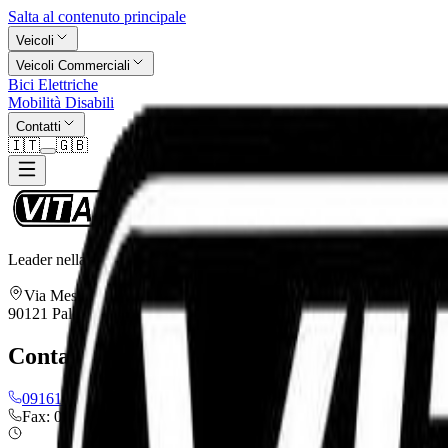
Salta al contenuto principale
Veicoli
Veicoli Commerciali
Bici Elettriche
Mobilità Disabili
Contatti
🇮🇹
🇬🇧
Leader nella fornitura di veicoli elettrici di qualità superiore per una m
Via Messina Montagne 6
90121 Palermo (PA)
Contatti
0916145377
info@eurosud.it
Fax: 0916145372