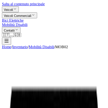
Salta al contenuto principale
Veicoli
Veicoli Commerciali
Bici Elettriche
Mobilità Disabili
Contatti
🇮🇹
🇬🇧
Home
/
Inventario
/
Mobilità Disabili
/
MOB02
Tutti
Rosso
SILVER
1
/
7
Mobilità Disabili
MOB02 - Scooter Elettrico Per Disabi
Quattro Ruote
Anno
2025